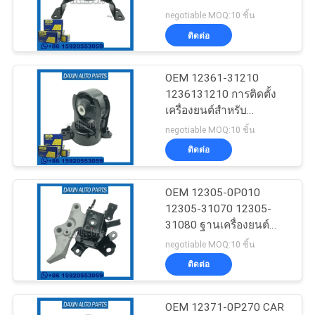
ข่าว
TOYOTA HILUX VIII
negotiable MOQ:10 ชิ้น
PICKUP
ติดต่อ
81
ขอ
OEM 12361-31210
บูชช่วงล่างรถยนต์
1236131210 การติดตั้ง
ทุน
เครื่องยนต์สําหรับ
TOYOTA ALPHARD /
negotiable MOQ:10 ชิ้น
VELLFIRE
แผนผัง
ติดต่อ
เว็บไซต์
OEM 12305-0P010
217
12305-31070 12305-
เครื่องยนต์ติดตั้งใน
31080 ฐานเครื่องยนต์
นโยบาย
สำหรับ LEXUS RX350
negotiable MOQ:10 ชิ้น
รถยนต์
2016
ติดต่อ
ความ
เป็น
OEM 12371-0P270 CAR