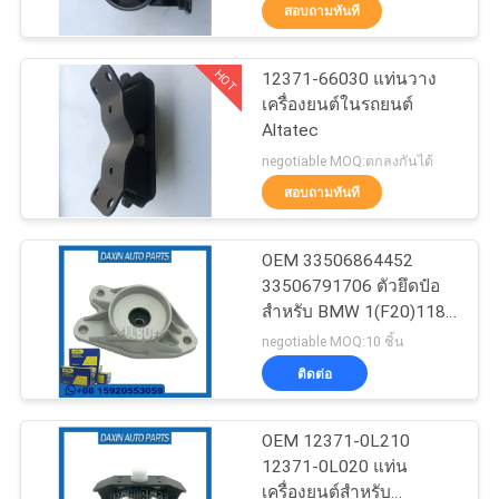
สอบถามทันที
ทัวร์
HOT
12371-66030 แท่นวาง
68
เครื่องยนต์ในรถยนต์
โรงงาน
Altatec
อะไหล่ช่วงล่าง
negotiable MOQ:ตกลงกันได้
Mercedes Benz
การ
สอบถามทันที
ควบคุม
OEM 33506864452
33506791706 ตัวยึดป๋อ
คุณภาพ
สำหรับ BMW 1(F20)118i,
42
MINI
negotiable MOQ:10 ชิ้น
อะไหล่ช่วงล่างของ
ติดต่อ
ติดต่อ
BMW
เรา
OEM 12371-0L210
12371-0L020 แท่น
เครื่องยนต์สำหรับ