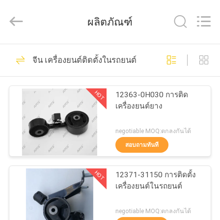
2026
GUANGZHOU
DAXIN
ผลิตภัณฑ์
AUTO
SPARE
PARTS
CO.,
LTD.
114
บ้าน
All
จีน เครื่องยนต์ติดตั้งในรถยนต์
Rights
อะไหล่ระบบกัน
Reserved.
สินค้า
สะเทือนอัตโนมัติ
HOT
12363-0H030 การติด
เครื่องยนต์ยาง
วิดีโอ
negotiable MOQ:ตกลงกันได้
สอบถามทันที
111
เกี่ยว
อะไหล่ช่วงล่างของ
HOT
12371-31150 การติดตั้ง
กับ
เครื่องยนต์ในรถยนต์
Land Rover
เรา
negotiable MOQ:ตกลงกันได้