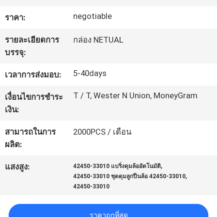
negotiable
ราคา:
ทัวร์
รายละเอียดการ
กล่อง NETUAL
โรงงาน
บรรจุ:
5-40days
เวลาการส่งมอบ:
การ
T / T, Wester N Union, MoneyGram
เงื่อนไขการชำระ
ควบคุม
เงิน:
คุณภาพ
สามารถในการ
2000PCS / เดือน
ผลิต:
,
ติดต่อ
แสงสูง:
42450-33010 แบริ่งดุมล้ออัตโนมัติ
,
42450-33010 ชุดดุมลูกปืนล้อ 42450-33010
42450-33010
เรา
ราคาถูกที่สุด