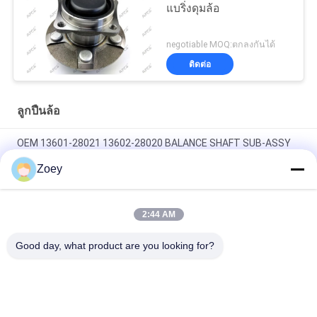
แบริ่งดุมล้อ
negotiable MOQ:ตกลงกันได้
ติดต่อ
ลูกปืนล้อ
OEM 13601-28021 13602-28020 BALANCE SHAFT SUB-ASSY
FOR TOYOTA 2.4L L4 - Gas
Zoey
OEM 2345A015 MR995034 CLUTCH MASTER ซิลินเดอร์สําหรับ
MITSUBISHI L200/TRITON
2:44 AM
OEM 13810-PWA-003 13810-PWA-000 ผูกเข็มขัด
Good day, what product are you looking for?
หมวดหมู่ยอดนิยม
ทั้งหมด
อะไหล่ระบบกัน
อะไหล่ช่วงล่างของ 