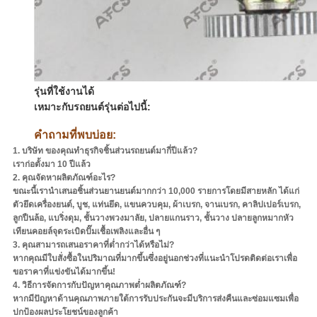
รุ่นที่ใช้งานได้
เหมาะกับรถยนต์รุ่นต่อไปนี้:
คำถามที่พบบ่อย:
1. บริษัท ของคุณทำธุรกิจชิ้นส่วนรถยนต์มากี่ปีแล้ว?
เราก่อตั้งมา 10 ปีแล้ว
2. คุณจัดหาผลิตภัณฑ์อะไร?
ขณะนี้เรานำเสนอชิ้นส่วนยานยนต์มากกว่า 10,000 รายการโดยมีสายหลัก ได้แก่
ตัวยึดเครื่องยนต์, บูช, แท่นยึด, แขนควบคุม, ผ้าเบรก, จานเบรก, คาลิปเปอร์เบรก,
ลูกปืนล้อ, แบริ่งดุม, ชั้นวางพวงมาลัย, ปลายแกนราว, ชั้นวาง ปลายลูกหมากหัว
เทียนคอยล์จุดระเบิดปั๊มเชื้อเพลิงและอื่น ๆ
3. คุณสามารถเสนอราคาที่ต่ำกว่าได้หรือไม่?
หากคุณมีใบสั่งซื้อในปริมาณที่มากขึ้นซึ่งอยู่นอกช่วงที่แนะนำโปรดติดต่อเราเพื่อ
ขอราคาที่แข่งขันได้มากขึ้น!
4. วิธีการจัดการกับปัญหาคุณภาพต่ำผลิตภัณฑ์?
หากมีปัญหาด้านคุณภาพภายใต้การรับประกันจะมีบริการส่งคืนและซ่อมแซมเพื่อ
ปกป้องผลประโยชน์ของลูกค้า