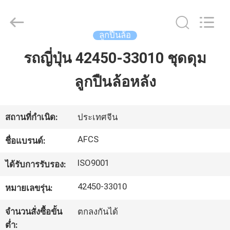
2026
GUANGZHOU
DAXIN
AUTO
SPARE
ลูกปืนล้อ
PARTS
CO.,
LTD.
รถญี่ปุ่น 42450-33010 ชุดดุม
บ้าน
All
Rights
Reserved.
ลูกปืนล้อหลัง
สินค้า
สถานที่กำเนิด:
ประเทศจีน
วิดีโอ
AFCS
ชื่อแบรนด์:
ISO9001
ได้รับการรับรอง:
เกี่ยว
42450-33010
หมายเลขรุ่น:
กับ
จำนวนสั่งซื้อขั้น
ตกลงกันได้
เรา
ต่ำ: