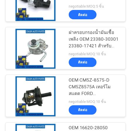
ข่าว
สำหรับ TOYOTA HILUX
negotiable MOQ:5 ชิ้น
ติดต่อ
81
ขอ
ฝาครอบกรองน้ำมันเชื้อ
บูชช่วงล่างรถยนต์
เพลิง OEM 23380-30301
ทุน
23380-17421 สำหรับ
TOYOTA PRADO 2009-
negotiable MOQ:10 ชิ้น
แผนผัง
ติดต่อ
เว็บไซต์
OEM CM5Z-8575-D
217
CM5Z8575A เทอร์โม
เครื่องยนต์ติดตั้งใน
สแตต FORD
นโยบาย
TRANSIT/MONDEO
negotiable MOQ:10 ชิ้น
รถยนต์
ติดต่อ
ความ
เป็น
OEM 16620-28050