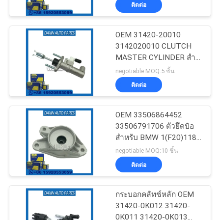
2.04WD
ติดต่อ
ทัวร์
OEM 31420-20010
68
3142020010 CLUTCH
โรงงาน
MASTER CYLINDER สําห
อะไหล่ช่วงล่าง
รับ Toyota CARINA E VI
negotiable MOQ:5 ชิ้น
(_T19_)
Mercedes Benz
การ
ติดต่อ
ควบคุม
OEM 33506864452
33506791706 ตัวยึดป๋อ
คุณภาพ
สำหรับ BMW 1(F20)118i,
42
MINI
negotiable MOQ:10 ชิ้น
อะไหล่ช่วงล่างของ
ติดต่อ
ติดต่อ
BMW
เรา
กระบอกคลัทช์หลัก OEM
31420-0K012 31420-
0K011 31420-0K013