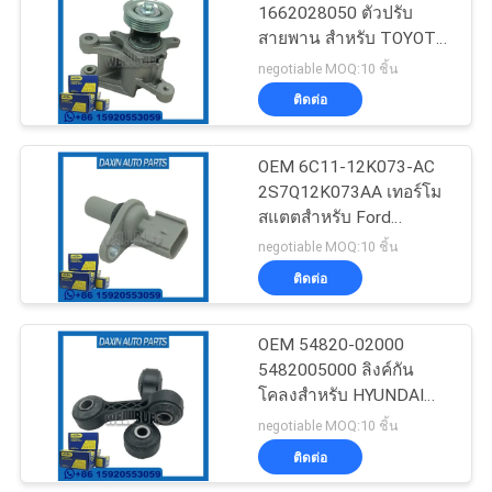
1662028050 ตัวปรับ
ส่วน
สายพาน สำหรับ TOYOTA
57
ALPHARD/VELLFIRE(H2)2.4
negotiable MOQ:10 ชิ้น
ตัว
การติดตั้ง ป๋อ การ
ติดต่อ
ระงับ
OEM 6C11-12K073-AC
2S7Q12K073AA เทอร์โม
สแตตสําหรับ Ford
Ranger/TANZIT VAN
negotiable MOQ:10 ชิ้น
ติดต่อ
51
OEM 54820-02000
โช้คอัพบูต
5482005000 ลิงค์กัน
โคลงสำหรับ HYUNDAI
ATOS(MX)1.0i
negotiable MOQ:10 ชิ้น
ติดต่อ