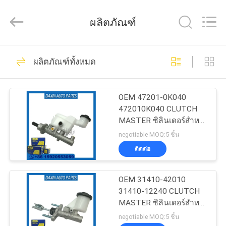
2026
GUANGZHOU
DAXIN
ผลิตภัณฑ์
AUTO
SPARE
PARTS
CO.,
LTD.
114
บ้าน
All
ผลิตภัณฑ์ทั้งหมด
Rights
อะไหล่ระบบกัน
Reserved.
สินค้า
สะเทือนอัตโนมัติ
OEM 47201-0K040
472010K040 CLUTCH
MASTER ซิลินเดอร์สําห
วิดีโอ
รับ TOYOTA HILUX VII พิ
negotiable MOQ:5 ชิ้น
กอัพ
ติดต่อ
111
เกี่ยว
อะไหล่ช่วงล่างของ
OEM 31410-42010
กับ
31410-12240 CLUTCH
Land Rover
MASTER ซิลินเดอร์สําห
เรา
รับ TOYOTA RAV41 ((A1)
negotiable MOQ:5 ชิ้น