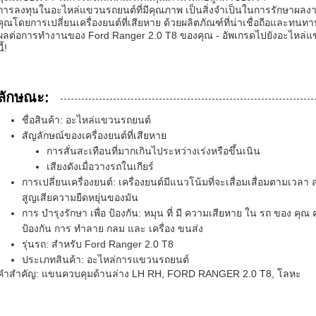
การลงทุนในอะไหล่แขวนรถยนต์ที่มีคุณภาพ เป็นสิ่งจําเป็นในการรักษาผลง
คุณโดยการเปลี่ยนเครื่องยนต์ที่เสียหาย ด้วยผลิตภัณฑ์ที่น่าเชื่อถือและทนทาน
ผลต่อการทํางานของ Ford Ranger 2.0 T8 ของคุณ - อัพเกรดไปยังอะไหล่แขว
ี้!
ลักษณะ:
ชื่อสินค้า: อะไหล่แขวนรถยนต์
สัญลักษณ์ของเครื่องยนต์ที่เสียหาย
การสั่นสะเทือนที่มากเกินไประหว่างเร่งหรือขึ้นเนิน
เสียงดังเมื่อวางรถในเกียร์
การเปลี่ยนเครื่องยนต์: เครื่องยนต์มีแนวโน้มที่จะเสื่อมเสื่อมตามเวล
สูญเสียความยืดหยุ่นของมัน
การ บํารุงรักษา เพื่อ ป้องกัน: หมุน ที่ มี ความเสียหาย ใน รถ ของ คุณ ควร
ป้องกัน การ ทําลาย กลม และ เครื่อง ขนส่ง
รุ่นรถ: สําหรับ Ford Ranger 2.0 T8
ประเภทสินค้า: อะไหล่การแขวนรถยนต์
คําสําคัญ: แขนควบคุมด้านล่าง LH RH, FORD RANGER 2.0 T8, โลหะ