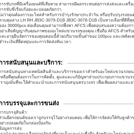
การขับรถที่มีเครื่องยนต์ที่เสียหาย สามารถมีผลกระทบต่อการส่งส่งและเคร
การขับขี่เรียบร้อยและปลอดภัยกว่า.
ไม่ว่าคุณต้องการอะไหล่สําหรับการบํารุงรักษาประจําวัน หรือปรับปรุงรถยนต์
ควบคุมล่าง LH RH JB3C-3079-D1B JB3C-3078-D1B เป็นทางเลือกที่ดีที่
ของ 30000pcs ต่อเดือนคุณสามารถพึ่งพา AFCS เพื่อตอบสนองความต้องก
อย่าเสียสัญญากับคุณภาพของอะไหล่แขวนรถของคุณ เชื่อถือ AFCS สําหรับผล
และอายุยืนจัดการของคุณตอนนี้ด้วยปริมาณขั้นต่ําของ 100pcs และเพลิ
ชําระเงินที่ยืดหยุ่นและการจัดส่งทันเวลา.
การสนับสนุนและบริการ:
การสนับสนุนทางเทคนิคสินค้าและบริการของเราสําหรับอะไหล่แขวนรถยนต์
เหลือที่คุณต้องการในการติดตั้ง, ดูแลและแก้ปัญหาส่วนประกอบการแขวนร
เรามุ่งมั่นที่จะให้คําแนะนําและการสนับสนุนครบวงจร เพื่อเพิ่มผลงานแ
การบรรจุและการขนส่ง
การบรรจุสินค้า:
ส่วนยืดรถยนต์ของเราถูกบรรจุไว้อย่างรอบคอบ เพื่อให้การจัดส่งให้กับลูกค้
อย่างปลอดภัยในกล่องป้องกัน
ข้อมูลการส่ง:
เรานําเสนอทางเลือกการจัดส่งที่รวดเร็วและน่าเชื่อถือ สําหรับอะไหล่แขวนรถ