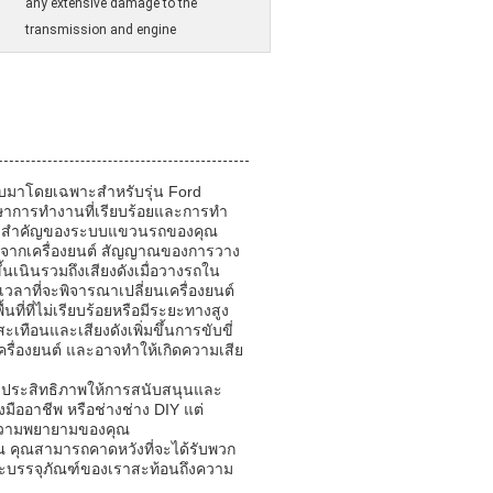
any extensive damage to the
transmission and engine
บบมาโดยเฉพาะสําหรับรุ่น Ford
าการทํางานที่เรียบร้อยและการทํา
ะกอบสําคัญของระบบแขวนรถของคุณ
กิดจากเครื่องยนต์ สัญญาณของการวาง
้นเนินรวมถึงเสียงดังเมื่อวางรถใน
วลาที่จะพิจารณาเปลี่ยนเครื่องยนต์
ี่ที่ไม่เรียบร้อยหรือมีระยะทางสูง
เทือนและเสียงดังเพิ่มขึ้นการขับขี่
ครื่องยนต์ และอาจทําให้เกิดความเสีย
ะมีประสิทธิภาพให้การสนับสนุนและ
งมืออาชีพ หรือช่างช่าง DIY แต่
ละความพยายามของคุณ
ุณ คุณสามารถคาดหวังที่จะได้รับพวก
ะบรรจุภัณฑ์ของเราสะท้อนถึงความ