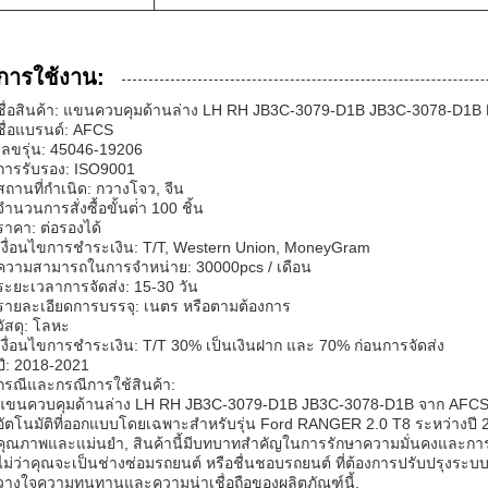
การใช้งาน:
ชื่อสินค้า: แขนควบคุมด้านล่าง LH RH JB3C-3079-D1B JB3C-3078-D
ชื่อแบรนด์: AFCS
เลขรุ่น: 45046-19206
การรับรอง: ISO9001
สถานที่กําเนิด: กวางโจว, จีน
จํานวนการสั่งซื้อขั้นต่ํา 100 ชิ้น
ราคา: ต่อรองได้
เงื่อนไขการชําระเงิน: T/T, Western Union, MoneyGram
ความสามารถในการจําหน่าย: 30000pcs / เดือน
ระยะเวลาการจัดส่ง: 15-30 วัน
รายละเอียดการบรรจุ: เนตร หรือตามต้องการ
วัสดุ: โลหะ
เงื่อนไขการชําระเงิน: T/T 30% เป็นเงินฝาก และ 70% ก่อนการจัดส่ง
ปี: 2018-2021
กรณีและกรณีการใช้สินค้า:
แขนควบคุมด้านล่าง LH RH JB3C-3079-D1B JB3C-3078-D1B จาก AFCS
อัตโนมัติที่ออกแบบโดยเฉพาะสําหรับรุ่น Ford RANGER 2.0 T8 ระหว่างปี 2
คุณภาพและแม่นยํา, สินค้านี้มีบทบาทสําคัญในการรักษาความมั่นคงและก
ไม่ว่าคุณจะเป็นช่างซ่อมรถยนต์ หรือชื่นชอบรถยนต์ ที่ต้องการปรับปรุง
วางใจความทนทานและความน่าเชื่อถือของผลิตภัณฑ์นี้.