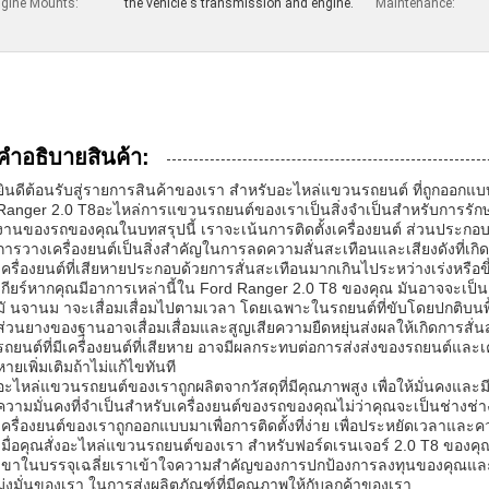
gine Mounts:
the vehicle's transmission and engine.
Maintenance:
คําอธิบายสินค้า:
ยินดีต้อนรับสู่รายการสินค้าของเรา สําหรับอะไหล่แขวนรถยนต์ ที่ถูกออกแ
Ranger 2.0 T8อะไหล่การแขวนรถยนต์ของเราเป็นสิ่งจําเป็นสําหรับการรักษ
งานของรถของคุณในบทสรุปนี้ เราจะเน้นการติดตั้งเครื่องยนต์ ส่วนปร
การวางเครื่องยนต์เป็นสิ่งสําคัญในการลดความสั่นสะเทือนและเสียงดังที่เ
เครื่องยนต์ที่เสียหายประกอบด้วยการสั่นสะเทือนมากเกินไประหว่างเร่งหรือขึ
เกียร์หากคุณมีอาการเหล่านี้ใน Ford Ranger 2.0 T8 ของคุณ มันอาจจะเป็นเ
มั นจานม าจะเสื่อมเสื่อมไปตามเวลา โดยเฉพาะในรถยนต์ที่ขับโดยปกติบนพื้นท
ส่วนยางของฐานอาจเสื่อมเสื่อมและสูญเสียความยืดหยุ่นส่งผลให้เกิดการสั่นสะ
รถยนต์ที่มีเครื่องยนต์ที่เสียหาย อาจมีผลกระทบต่อการส่งส่งของรถยนต์และเ
หายเพิ่มเติมถ้าไม่แก้ไขทันที
อะไหล่แขวนรถยนต์ของเราถูกผลิตจากวัสดุที่มีคุณภาพสูง เพื่อให้มั่นคงแล
ความมั่นคงที่จําเป็นสําหรับเครื่องยนต์ของรถของคุณไม่ว่าคุณจะเป็นช่างช่า
เครื่องยนต์ของเราถูกออกแบบมาเพื่อการติดตั้งที่ง่าย เพื่อประหยัดเวลาแ
เมื่อคุณสั่งอะไหล่แขวนรถยนต์ของเรา สําหรับฟอร์ดเรนเจอร์ 2.0 T8 ของค
เขาในบรรจุเฉลี่ยเราเข้าใจความสําคัญของการปกป้องการลงทุนของคุณแล
มุ่งมั่นของเรา ในการส่งผลิตภัณฑ์ที่มีคุณภาพให้กับลูกค้าของเรา