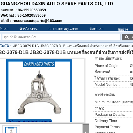
GUANGZHOU DAXIN AUTO SPARE PARTS CO., LTD
วอทแซป：
86-15920553059
WeChat：86-15920553059
สไกป์：
resourceautoparts@163.com
วกับเรา
ทัวร์โรงงาน
การควบคุมคุณภาพ
ติดต่อเรา
ขออ้าง
โนมัติ
JB3C-3079-D1B JB3C-3078-D1B แทนเครื่องยนต์สําหรับการส่งที่เรียบร้อยและก
C-3079-D1B JB3C-3078-D1B แทนเครื่องยนต์สําหรับการส่งที่เรี
รายละเอียดสินค้า:
Place of Origin:
G
ชื่อแบรนด์:
A
ได้รับการรับรอง:
I
Model Number:
4
การชำระเงิน:
Minimum Order Quantit
ราคา:
Packaging Details:
Delivery Time:
Payment Terms: