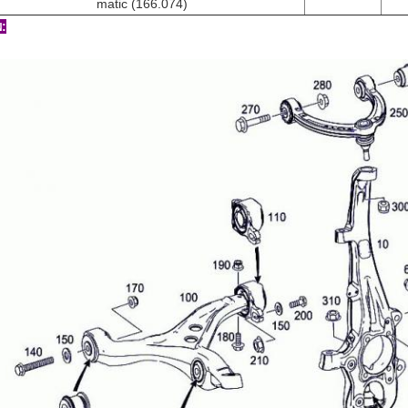
matic (166.074)
: