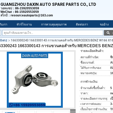
GUANGZHOU DAXIN AUTO SPARE PARTS CO., LTD
วอทแซป：
86-15920553059
WeChat：86-15920553059
สไกป์：
resourceautoparts@163.com
วกับเรา
ทัวร์โรงงาน
การควบคุมคุณภาพ
ติดต่อเรา
ขออ้าง
s Benz
1663300243 1663300143 การแขวนคอสําหรับ MERCEDES BENZ W166 X1
63300243 1663300143 การแขวนคอสําหรับ MERCEDES BENZ
รายละเอียดสินค้า:
สถานที่กำเนิด:
จี
ชื่อแบรนด์:
A
ได้รับการรับรอง:
I
หมายเลขรุ่น:
1
การชำระเงิน:
จำนวนสั่งซื้อขั้นต่ำ:
5 
ราคา:
n
รายละเอียดการบรรจุ:
เ
เวลาการส่งมอบ:
3-
เงื่อนไขการชำระเงิน:
T