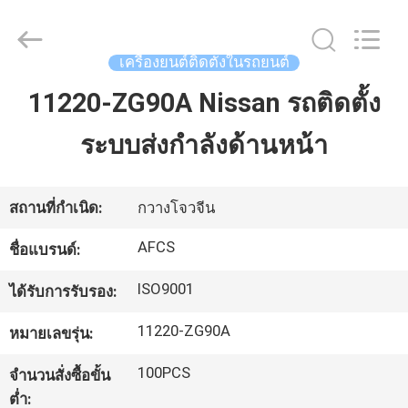
2026
GUANGZHOU
DAXIN
AUTO
SPARE
เครื่องยนต์ติดตั้งในรถยนต์
PARTS
CO.,
LTD.
11220-ZG90A Nissan รถติดตั้ง
บ้าน
All
Rights
Reserved.
ระบบส่งกำลังด้านหน้า
สินค้า
สถานที่กำเนิด:
กวางโจวจีน
วิดีโอ
AFCS
ชื่อแบรนด์:
ISO9001
ได้รับการรับรอง:
เกี่ยว
11220-ZG90A
หมายเลขรุ่น:
กับ
100PCS
จำนวนสั่งซื้อขั้น
เรา
ต่ำ: