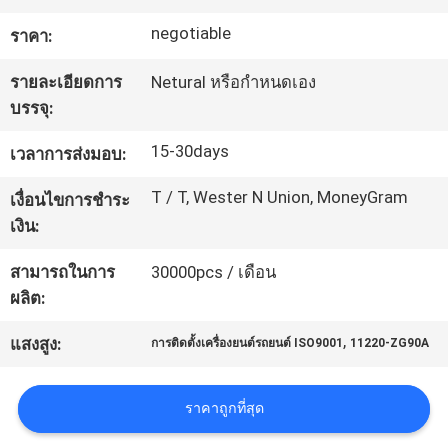
negotiable
ราคา:
ทัวร์
รายละเอียดการ
Netural หรือกำหนดเอง
โรงงาน
บรรจุ:
15-30days
เวลาการส่งมอบ:
การ
T / T, Wester N Union, MoneyGram
เงื่อนไขการชำระ
ควบคุม
เงิน:
คุณภาพ
สามารถในการ
30000pcs / เดือน
ผลิต:
,
ติดต่อ
แสงสูง:
การติดตั้งเครื่องยนต์รถยนต์ ISO9001
11220-ZG90A
เรา
ราคาถูกที่สุด