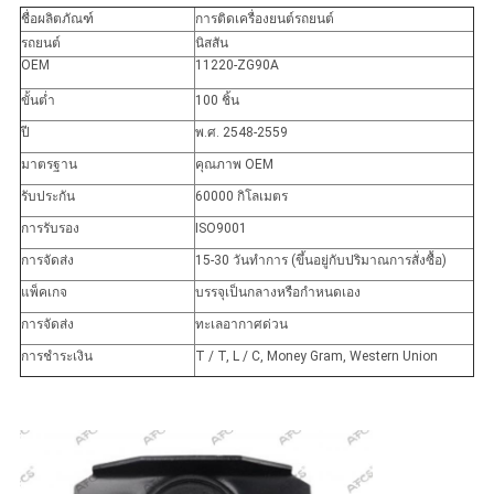
ชื่อผลิตภัณฑ์
การติดเครื่องยนต์รถยนต์
ส่วน
รถยนต์
นิสสัน
OEM
11220-ZG90A
ตัว
ขั้นต่ำ
100 ชิ้น
ปี
พ.ศ. 2548-2559
มาตรฐาน
คุณภาพ OEM
รับประกัน
60000 กิโลเมตร
การรับรอง
ISO9001
การจัดส่ง
15-30 วันทำการ (ขึ้นอยู่กับปริมาณการสั่งซื้อ)
แพ็คเกจ
บรรจุเป็นกลางหรือกำหนดเอง
การจัดส่ง
ทะเลอากาศด่วน
การชำระเงิน
T / T, L / C, Money Gram, Western Union