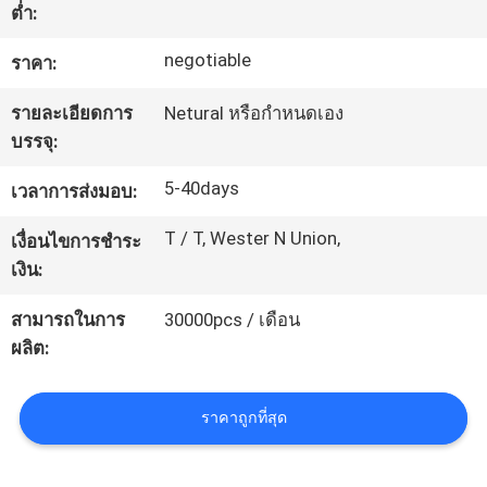
ต่ำ:
ทัวร์
negotiable
ราคา:
โรงงาน
รายละเอียดการ
Netural หรือกำหนดเอง
บรรจุ:
5-40days
การ
เวลาการส่งมอบ:
T / T, Wester N Union,
ควบคุม
เงื่อนไขการชำระ
เงิน:
คุณภาพ
สามารถในการ
30000pcs / เดือน
ผลิต:
ติดต่อ
ราคาถูกที่สุด
เรา