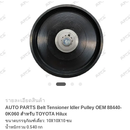
ข่าว
ขอ
ทุน
แผนผัง
เว็บไซต์
นโยบาย
รายละเอียดสินค้า
AUTO PARTS Belt Tensioner Idler Pulley OEM 88440-
ความ
0K060 สำหรับ TOYOTA Hilux
ขนาดบรรจุภัณฑ์เดี่ยว: 10X10X10 ซม
เป็น
น้ำหนักรวม 0.540 กก