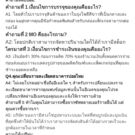
คำถามที่พบบ่อย:
คำถามที่ 1
เงื่อนไขการบรรจุของคุณคืออะไร?
.
A1: โดยทั่วไปเราบรรจุสินค้าของเราในถุงโพลีสีขาวที่เป็นกลางและ
กล่อง kaqhiหากคุณมีข้อกำหนดพิเศษสำหรับกล่องแพ็กเกจสามารถต่อ
รองได้
คำถามที่ 2
MO คืออะไร
ถาม?
.
A2: โดยปกติเราสามารถจัดหาปริมาณใดก็ได้ถ้าเรามีสต็อก
ไตรมาสที่ 3
เงื่อนไขการชำระเงินของคุณคืออะไร?
.
A3: เงินมัดจำ 30% ก่อนการผลิต 70% ของจำนวนเงินทั้งหมดควรจ่าย
ก่อนส่งมอบ
เราจะแสดงรูปถ่ายของผลิตภัณฑ์และแพ็คเกจก่อนที่คุณจะ
ชำระยอดคงเหลือ
Q4.คุณเปลี่ยนรายละเอียดธนาคารบ่อยไหม
A4: ไม่เลยโปรดอย่าเชื่อถืออีเมลใด ๆ สำหรับการเปลี่ยนแปลงราย
ละเอียดธนาคาร
หากคุณพบข้อมูลเช่นนั้นในอีเมลของคุณโปรด
เปลี่ยนรหัสผ่านอีเมลของคุณและแจ้งให้เราทราบด้วย
คำถามที่ 5
ทำไมคุณไม่สามารถซื้อจากซัพพลายเออร์รายอื่นได้ แต่
คุณควรซื้อจากเรา
A5: บริษัท ของเรามีห่วงโซ่อุปทานระบบอะไหล่ที่สมบูรณ์และมุ่งเน้น
ที่สุดซึ่งทำให้มั่นใจได้ว่าเราสามารถจัดส่งสินค้าได้อย่างรวดเร็วและ
ถูกต้องภายในเวลาที่กำหนด
ความได้เปรียบ: