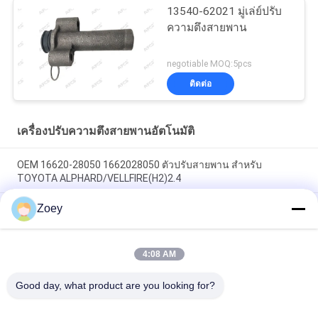
13540-62021 มู่เล่ย์ปรับ
ความตึงสายพาน
negotiable MOQ:5pcs
ติดต่อ
เครื่องปรับความตึงสายพานอัตโนมัติ
OEM 16620-28050 1662028050 ตัวปรับสายพาน สำหรับ
TOYOTA ALPHARD/VELLFIRE(H2)2.4
Zoey
54.90 มิลลิเมตร กว้างภายนอก Mazdaspeed 6 อัลเตอร์เนเตอร์ 7
ช่อง
4:08 AM
OEM 37322-04330 3732204330 TENSION IDLER PULLEY สําหรับ
KIA PICANTO III (TA) 1.0
Good day, what product are you looking for?
หมวดหมู่ยอดนิยม
ทั้งหมด