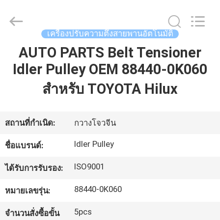
2026
GUANGZHOU
DAXIN
AUTO
SPARE
เครื่องปรับความตึงสายพานอัตโนมัติ
PARTS
CO.,
AUTO PARTS Belt Tensioner
LTD.
บ้าน
All
Rights
Idler Pulley OEM 88440-0K060
Reserved.
สำหรับ TOYOTA Hilux
สินค้า
สถานที่กำเนิด:
กวางโจวจีน
วิดีโอ
Idler Pulley
ชื่อแบรนด์:
เกี่ยว
ISO9001
ได้รับการรับรอง:
กับ
88440-0K060
หมายเลขรุ่น:
เรา
5pcs
จำนวนสั่งซื้อขั้น