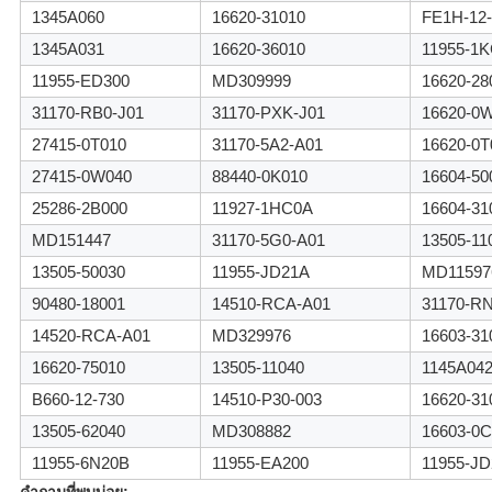
1345A060
16620-31010
FE1H-12-
1345A031
16620-36010
11955-1
11955-ED300
MD309999
16620-28
31170-RB0-J01
31170-PXK-J01
16620-0
27415-0T010
31170-5A2-A01
16620-0T
27415-0W040
88440-0K010
16604-50
25286-2B000
11927-1HC0A
16604-31
MD151447
31170-5G0-A01
13505-11
13505-50030
11955-JD21A
MD11597
90480-18001
14510-RCA-A01
31170-R
14520-RCA-A01
MD329976
16603-31
16620-75010
13505-11040
1145A04
B660-12-730
14510-P30-003
16620-31
13505-62040
MD308882
16603-0C
11955-6N20B
11955-EA200
11955-J