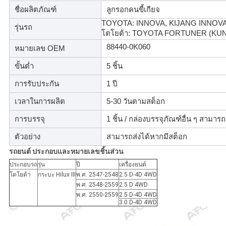
ชื่อผลิตภัณฑ์
ลูกรอกคนขี้เกียจ
ส่วน
TOYOTA: INNOVA, KIJANG INNOVA 
รุ่นรถ
โตโยต้า: TOYOTA FORTUNER (KUN50
ตัว
88440-0K060
หมายเลข OEM
ขั้นต่ำ
5 ชิ้น
การรับประกัน
1 ปี
เวลาในการผลิต
5-30 วันตามสต็อก
การบรรจุ
1 ชิ้น / กล่องบรรจุภัณฑ์อื่น ๆ สามาร
ตัวอย่าง
สามารถส่งได้หากมีสต็อก
รถยนต์
ประกอบและหมายเลขชิ้นส่วน
ประกอบรถ
รุ่น
ปี
เครื่องยนต์
โตโยต้า
กระบะ Hilux III
พ.ศ. 2547-2548
2.5 D-4D 4WD
พ.ศ. 2548-2559
2.5 D 4WD
พ.ศ. 2550-2559
2.5 D-4D 4WD
3.0 D-4D 4WD