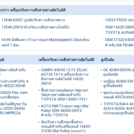
กกว่า เครื่องปรับความตึงสายพานอัตโนมัติ
13540-62021 มู่เล่ย์ปรับความตึงสายพาน
13523-75020 รอกป
13540-25010 ตัวปรับแรงตึงสายพานไทม์มิ่ง
OEM 16620-28050
TOYOTA ALPHARD
54.90 มิลลิเมตร กว้างภายนอก Mazdaspeed 6 อัลเตอร์เน
OEM 37322-0433
เตอร์ 7 ช่อง
สําหรับ KIA PICANT
นต์
เครื่องปรับความตึงสายพานอัตโนมัติ
ลูกปืนล้อ
คอัพยางยึดสำหรับ
CAMRY ASV50 12-15 ZELAS
OE 42450-0D030 อ
0
AGT20 10-13 เครื่องปรับความ
ดุมล้อหลัง
ตึงสายพานอัตโนมัติ 16620-
่วงล่างรถสำหรับ 4
รถญี่ปุ่น 42450-330
36010
D 45522-35040
ลูกปืนล้อหลัง
ชิ้นส่วนยานยนต์คุณภาพสูงรอก
50020 Flex Joint
ชุดประกอบดุมล้อรถย
วัสดุสายพานพัดลมสำหรับ
บแบบยืดหยุ่น
รถยนต์ 43570-600
TOYOTA OEM 13505-17011
่อัตโนมัติบูชอาร์ม
TOYOTA RAV4 42
AUTO PARTS คุณภาพสูง Idler
่าง 20201-FA050
42410-42050 4241
Pulley OEM 44350-35010
ARU IMPREZA
ประกอบดุมลูกปืนล้อ
สำหรับ TOYOTA
ล้อปรับความตึงของชิ้นส่วน
รถยนต์สำหรับเครื่องยนต์ 16603-
31030 Idler Pulley (แบบเก่า)