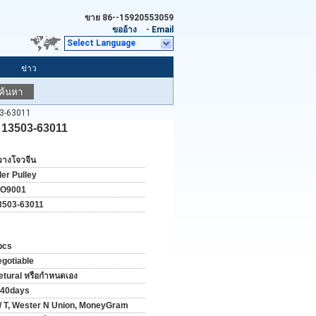
ขาย
86--15920553059
ขออ้าง
-
Email
Select Language
ข่าว
ค้นหา
3-63011
 13503-63011
วางโจวจีน
ler Pulley
SO9001
3503-63011
pcs
egotiable
etural หรือกำหนดเอง
-40days
 / T, Wester N Union, MoneyGram