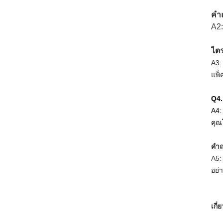
คำถ
A2:
ไตร
A3:
แพ็
Q4.
A4:
คุณ
คำถ
A5:
อย่
เกี่