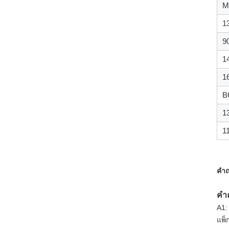
M
1
9
1
1
B
1
1
คำถ
คำถ
A1:
แพ็