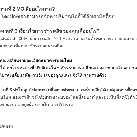
ามที่ 2
MO คืออะไร
ถาม?
.
 โดยปกติเราสามารถจัดหาปริมาณใดก็ได้ถ้าเรามีสต็อก
มาสที่ 3
เงื่อนไขการชำระเงินของคุณคืออะไร?
.
 เงินมัดจำ 30% ก่อนการผลิต 70% ของจำนวนเงินทั้งหมดควรจ่ายก่อนส่งม
คเกจก่อนที่คุณจะชำระยอดคงเหลือ
คุณเปลี่ยนรายละเอียดธนาคารบ่อยไหม
 ไม่เลยโปรดอย่าเชื่อถืออีเมลใด ๆ สำหรับการเปลี่ยนแปลงรายละเอียดธนา
โปรดเปลี่ยนรหัสผ่านอีเมลของคุณและแจ้งให้เราทราบด้วย
ามที่ 5
ทำไมคุณไม่สามารถซื้อจากซัพพลายเออร์รายอื่นได้ แต่คุณควรซื้อจ
 บริษัท ของเรามีห่วงโซ่อุปทานระบบอะไหล่ที่สมบูรณ์และมุ่งเน้นที่สุดซึ่งทำใ
างรวดเร็วและถูกต้องภายในเวลาที่กำหนด
ยวกับเรา: