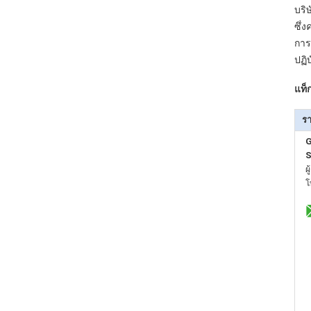
บริ
ซึ่
การ
ปฏิ
แท็ก
รา
S
ผ
โ