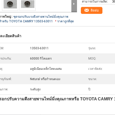
สามารถในการผลิต:
3
ติดต่อ
ภาพใหญ่ :
ชุดรอกปรับแรงตึงสายพานไทม์มิ่งคุณภาพ
สำหรับ TOYOTA CAMRY 13503-63011
ราคาถูกที่สุด
ละเอียดสินค้า
EM:
13503-63011
รุ่นรถ:
รประกัน:
60000 กิโลเมตร
MOQ:
ดุ:
อลูมิเนียมเหล็กโลหะผสม
เวลาจัดส่ง:
รจุภัณฑ์:
Netural หรือกำหนดเอง
ขนาด:
ณภาพ:
ระดับสูง
ปี:
ดรอกปรับความตึงสายพานไทม์มิ่งคุณภาพหรือ TOYOTA CAMRY 