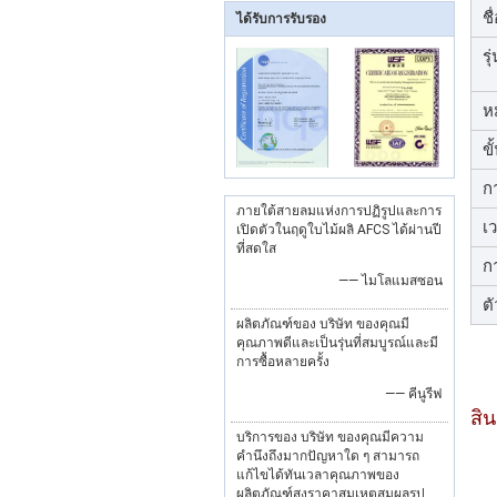
ชื
ได้รับการรับรอง
รุ
ห
ขั
ก
ภายใต้สายลมแห่งการปฏิรูปและการ
เ
เปิดตัวในฤดูใบไม้ผลิ AFCS ได้ผ่านปี
ที่สดใส
ก
—— ไมโลแมสซอน
ตั
ผลิตภัณฑ์ของ บริษัท ของคุณมี
คุณภาพดีและเป็นรุ่นที่สมบูรณ์และมี
การซื้อหลายครั้ง
—— คีนูรีฟ
สิน
บริการของ บริษัท ของคุณมีความ
คำนึงถึงมากปัญหาใด ๆ สามารถ
แก้ไขได้ทันเวลาคุณภาพของ
ผลิตภัณฑ์สูงราคาสมเหตุสมผลรูป