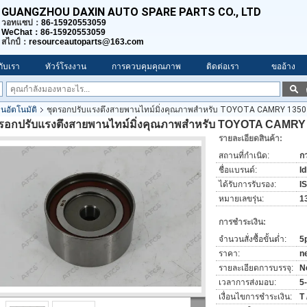
GUANGZHOU DAXIN AUTO SPARE PARTS CO., LTD
วอทแซป：
86-15920553059
WeChat：86-15920553059
สไกป์：
resourceautoparts@163.com
วกับเรา
ทัวร์โรงงาน
การควบคุมคุณภาพ
ติดต่อเรา
ขออ้าง
นอัตโนมัติ
ชุดรอกปรับแรงตึงสายพานไทม์มิ่งคุณภาพสำหรับ TOYOTA CAMRY 1350
ดรอกปรับแรงตึงสายพานไทม์มิ่งคุณภาพสำหรับ TOYOTA CAMRY
รายละเอียดสินค้า:
สถานที่กำเนิด:
ก
ชื่อแบรนด์:
Id
ได้รับการรับรอง:
I
หมายเลขรุ่น:
1
การชำระเงิน:
จำนวนสั่งซื้อขั้นต่ำ:
5
ราคา:
n
รายละเอียดการบรรจุ:
N
เวลาการส่งมอบ:
5
เงื่อนไขการชำระเงิน:
T