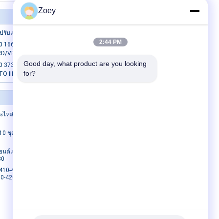
Zoey
รับแรงดึงอัตโนมัติ
2:44 PM
 1662028050 ตัวปรับสายพาน สำหรับ
/VELLFIRE(H2)2.4
Good day, what product are you looking 
0 3732204330 TENSION IDLER PULLEY
for?
O III (TA) 1.0
ติดต่อเรา
ะไหล่ประกอบ
ติดต่อเรา
ขอทุน
10 ชุดดุม
E-Mail
แผนผังเว็บไซต์
นต์แบริ่งล้อ
30
ไซต์มือถือ
410-42010
0-42030 ชุด