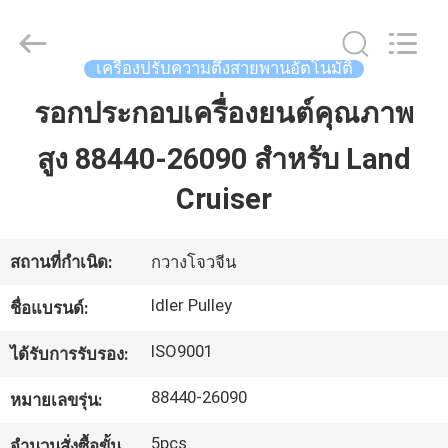
2026
GUANGZHOU
DAXIN
AUTO
SPARE
เครื่องปรับความตึงสายพานอัตโนมัติ
PARTS
CO.,
LTD.
รอกประกอบเครื่องยนต์คุณภาพ
บ้าน
All
Rights
Reserved.
สูง 88440-26090 สำหรับ Land
สินค้า
Cruiser
วิดีโอ
สถานที่กำเนิด:
กวางโจวจีน
Idler Pulley
ชื่อแบรนด์:
เกี่ยว
ISO9001
ได้รับการรับรอง:
กับ
88440-26090
หมายเลขรุ่น:
เรา
5pcs
จำนวนสั่งซื้อขั้น