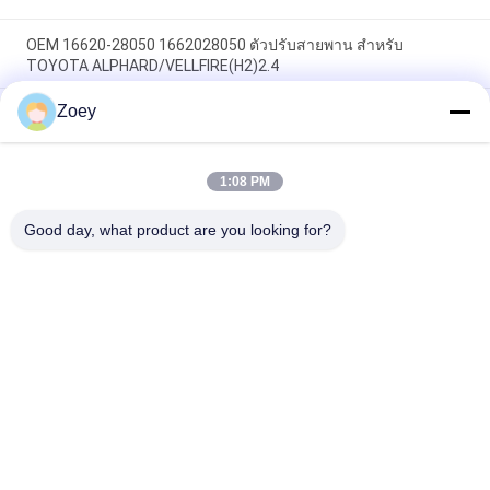
OEM 16620-28050 1662028050 ตัวปรับสายพาน สำหรับ
TOYOTA ALPHARD/VELLFIRE(H2)2.4
Zoey
54.90 มิลลิเมตร กว้างภายนอก Mazdaspeed 6 อัลเตอร์เนเตอร์ 7
ช่อง
1:08 PM
OEM 37322-04330 3732204330 TENSION IDLER PULLEY สําหรับ
KIA PICANTO III (TA) 1.0
Good day, what product are you looking for?
หมวดหมู่ยอดนิยม
ทั้งหมด
อะไหล่ระบบกัน
อะไหล่ช่วงล่างของ 
สะเทือนอัตโนมัติ
Land Rover
อะไหล่ช่วงล่าง 
อะไหล่ช่วงล่างของ 
Mercedes Benz
BMW
เครื่องยนต์ติดตั้งใน
บูชช่วงล่างรถยนต์
รถยนต์