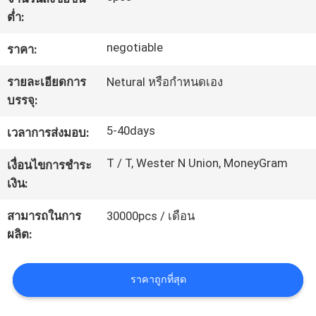
ต่ำ:
ทัวร์
negotiable
ราคา:
โรงงาน
รายละเอียดการ
Netural หรือกำหนดเอง
บรรจุ:
การ
5-40days
เวลาการส่งมอบ:
ควบคุม
T / T, Wester N Union, MoneyGram
เงื่อนไขการชำระ
เงิน:
คุณภาพ
สามารถในการ
30000pcs / เดือน
ผลิต:
ติดต่อ
เรา
ราคาถูกที่สุด