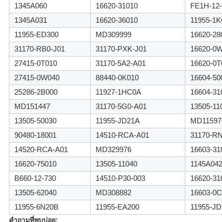
1345A060
16620-31010
FE1H-12-
1345A031
16620-36010
11955-1
11955-ED300
MD309999
16620-28
31170-RB0-J01
31170-PXK-J01
16620-0
27415-0T010
31170-5A2-A01
16620-0T
27415-0W040
88440-0K010
16604-50
25286-2B000
11927-1HC0A
16604-31
MD151447
31170-5G0-A01
13505-11
13505-50030
11955-JD21A
MD11597
90480-18001
14510-RCA-A01
31170-R
14520-RCA-A01
MD329976
16603-31
16620-75010
13505-11040
1145A04
B660-12-730
14510-P30-003
16620-31
13505-62040
MD308882
16603-0C
11955-6N20B
11955-EA200
11955-J
คำถามที่พบบ่อย: