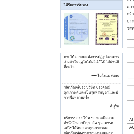
ได้รับการรับรอง
ควา
กว้
ประ
วัส
ภายใต้สายลมแห่งการปฏิรูปและการ
เปิดตัวในฤดูใบไม้ผลิ AFCS ได้ผ่านปี
ที่สดใส
—— ไมโลแมสซอน
ผลิตภัณฑ์ของ บริษัท ของคุณมี
คุณภาพดีและเป็นรุ่นที่สมบูรณ์และมี
การซื้อหลายครั้ง
—— คีนูรีฟ
บริการของ บริษัท ของคุณมีความ
AU
คำนึงถึงมากปัญหาใด ๆ สามารถ
AU
แก้ไขได้ทันเวลาคุณภาพของ
ผลิตภัณฑ์สูงราคาสมเหตุสมผลรูป