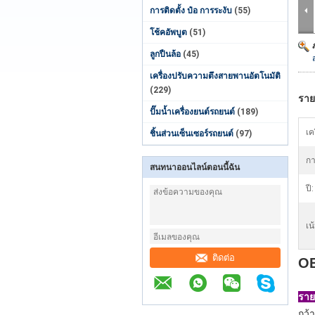
การติดตั้ง ป๋อ การระงับ
(55)
โช้คอัพบูต
(51)
ลูกปืนล้อ
(45)
เครื่องปรับความตึงสายพานอัตโนมัติ
(229)
ราย
ปั๊มน้ำเครื่องยนต์รถยนต์
(189)
เค
ชิ้นส่วนเซ็นเซอร์รถยนต์
(97)
กา
สนทนาออนไลน์ตอนนี้ฉัน
ปี:
เน
ติดต่อ
OE
ราย
กว้