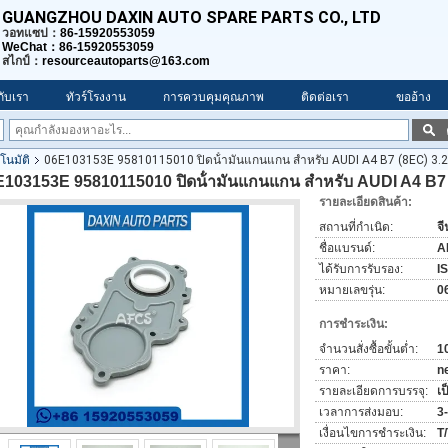
GUANGZHOU DAXIN AUTO SPARE PARTS CO., LTD
วอทแซป：
86-15920553059
WeChat：86-15920553059
สไกป์：
resourceautoparts@163.com
วกับเรา
ทัวร์โรงงาน
การควบคุมคุณภาพ
ติดต่อเรา
ขออ้าง
โนมัติ
06E103153E 95810115010 ปิดน้ํามันแกนแกน สําหรับ AUDI A4 B7 (8EC) 3.2
103153E 95810115010 ปิดน้ํามันแกนแกน สําหรับ AUDI A4 B7 
รายละเอียดสินค้า:
สถานที่กำเนิด:
จี
ชื่อแบรนด์:
A
ได้รับการรับรอง:
I
หมายเลขรุ่น:
0
การชำระเงิน:
จำนวนสั่งซื้อขั้นต่ำ:
1
ราคา:
n
รายละเอียดการบรรจุ:
เ
เวลาการส่งมอบ:
3-
เงื่อนไขการชำระเงิน:
T