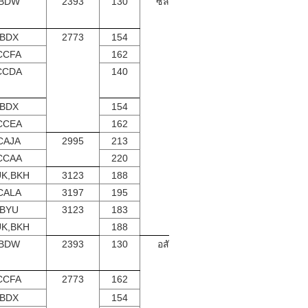
BDW
2393
130
ซัลโอน
BDX
2773
154
CCFA
162
CCDA
140
BDX
154
CCEA
162
CAJA
2995
213
CCAA
220
K,BKH
3123
188
CALA
3197
195
BYU
3123
183
K,BKH
188
BDW
2393
130
อสังหา
CCFA
2773
162
BDX
154